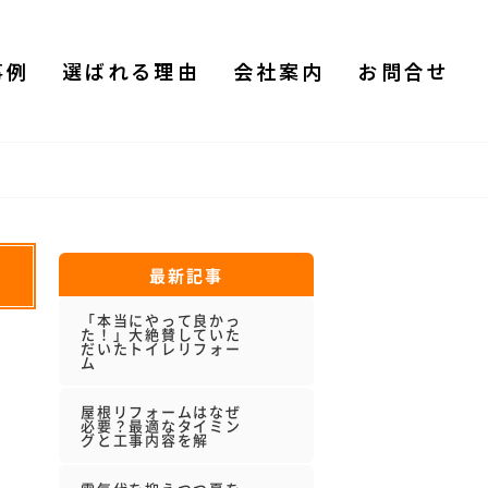
事例
選ばれる理由
会社案内
お問合せ
最新記事
「本当にやって良かっ
た！」大絶賛していた
だいたトイレリフォー
ム
屋根リフォームはなぜ
必要？最適なタイミン
グと工事内容を解