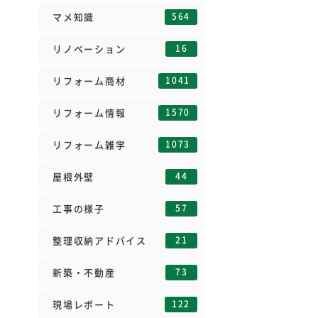
564
マメ知識
16
リノベーション
1041
リフォーム商材
1570
リフォーム情報
1073
リフォーム雑学
44
屋根外壁
57
工事の様子
21
整理収納アドバイス
73
新築・不動産
122
現場レポート