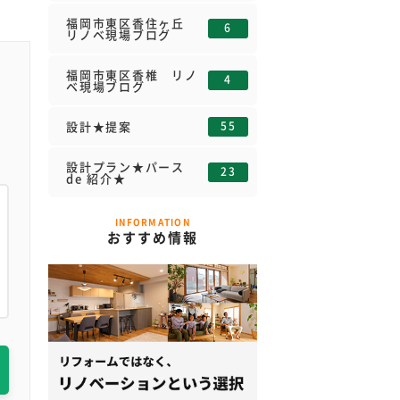
福岡市東区香住ヶ丘
6
リノベ現場ブログ
福岡市東区香椎 リノ
4
ベ現場ブログ
55
設計★提案
設計プラン★パース
23
de 紹介★
INFORMATION
おすすめ情報