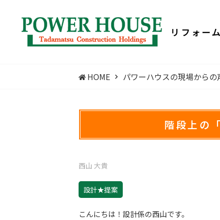
リフォー
HOME
パワーハウスの現場からの
階段上の
西山 大貴
設計★提案
こんにちは！設計係の西山です。