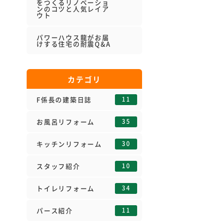
をつくるリノベーショ
ンのコツと人気レイア
ウト
パワーハウス龍がお届
けする住宅の耐震Q&A
カテゴリ
11
F係長の建築日誌
35
お風呂リフォーム
30
キッチンリフォーム
10
スタッフ紹介
34
トイレリフォーム
11
パース紹介