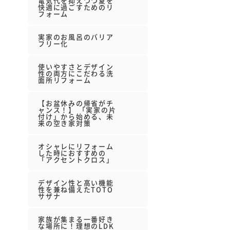
電気代を抑えつつ夏を
快適に過ごすためのリ
フォーム
実家のお風呂のバリア
フリー化
使いやすさとデザイン
性の両方にこだわる洗
面所リフォーム
【お盆休みの帰省がチ
ャンス！】 「実家の片
付け」から始める、未
来の空き家対策
オシャレにリフォーム
した時におすすめの
「アクセントクロス」
デザイン性と高い機能
性を兼ね備えたTOTO
サザナ
家族が集まる一番好き
な場所に！理想のLDK