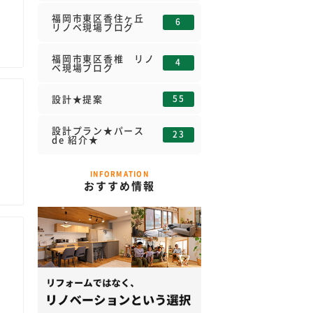
福岡市東区香住ヶ丘
6
リノベ現場ブログ
福岡市東区香椎 リノ
4
ベ現場ブログ
55
設計★提案
設計プラン★パース
23
de 紹介★
INFORMATION
おすすめ情報