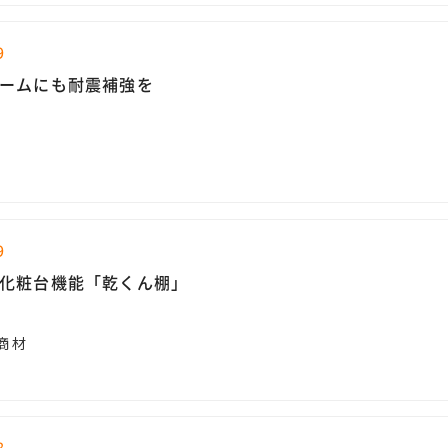
9
ームにも耐震補強を
9
化粧台機能「乾くん棚」
商材
8