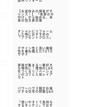
面所リフォーム
【お盆休みの帰省がチ
ャンス！】 「実家の片
付け」から始める、未
来の空き家対策
オシャレにリフォーム
した時におすすめの
「アクセントクロス」
デザイン性と高い機能
性を兼ね備えたTOTO
サザナ
家族が集まる一番好き
な場所に！理想のLDK
をつくるリノベーショ
ンのコツと人気レイア
ウト
パワーハウス龍がお届
けする住宅の耐震Q&A
「使いやすくて長持ち
するキッチン」でおす