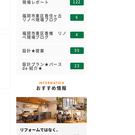
122
現場レポート
福岡市東区香住ヶ丘
6
リノベ現場ブログ
福岡市東区香椎 リノ
4
ベ現場ブログ
55
設計★提案
設計プラン★パース
23
de 紹介★
INFORMATION
おすすめ情報