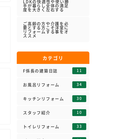
LDKの快適性や使い勝
手が暮らし全体の満足
度を大きく左右する
ご高齢の方や介護を必
要とする方こそ洋室に
リフォームする事をオ
ススメ
カテゴリ
11
F係長の建築日誌
34
お風呂リフォーム
30
キッチンリフォーム
10
スタッフ紹介
33
トイレリフォーム