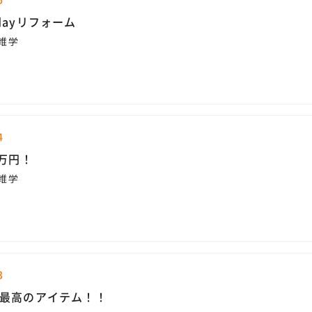
dayリフォーム
雑学
4
0万円！
雑学
3
最高のアイテム！！