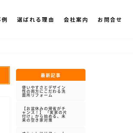
事例
選ばれる理由
会社案内
お問合せ
最新記事
使いやすさとデザイン
性の両方にこだわる洗
面所リフォーム
【お盆休みの帰省がチ
ャンス！】 「実家の片
付け」から始める、未
来の空き家対策