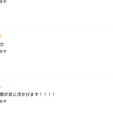
雑学
2
力
雑学
1
顔が目に浮かびます！！！！
雑学