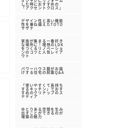
オシャレにリフォーム
した時におすすめの
「アクセントクロス」
デザイン性と高い機能
性を兼ね備えたTOTO
サザナ
家族が集まる一番好き
な場所に！理想のLDK
をつくるリノベーショ
ンのコツと人気レイア
ウト
パワーハウス龍がお届
けする住宅の耐震Q&A
「使いやすくて長持ち
するキッチン」でおす
すめのクリナップのス
テディア
ゆとりある空間を生み
出すことができるのが
増築の魅力