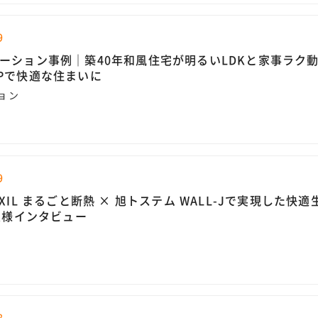
9
ーション事例｜築40年和風住宅が明るいLDKと家事ラク
Pで快適な住まいに
ョン
9
XIL まるごと断熱 × 旭トステム WALL-Jで実現した快適
施主様インタビュー
8