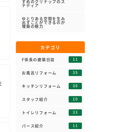
すめのクリナップのス
テディア
ゆとりある空間を生み
出すことができるのが
動
増築の魅力
カテゴリ
11
F係長の建築日誌
35
お風呂リフォーム
生
30
キッチンリフォーム
10
スタッフ紹介
33
トイレリフォーム
11
パース紹介