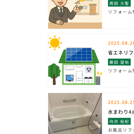
周田 大聖
リフォーム
2025.08.2
省エネリフ
藤田 望佑
リフォーム
2025.08.2
水まわり4
向井 裕紀
お風呂リフ