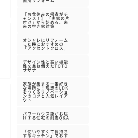
面所リフォーム
【お盆休みの帰省がチ
ャンス！】 「実家の片
付け」から始める、未
来の空き家対策
オシャレにリフォーム
した時におすすめの
「アクセントクロス」
デザイン性と高い機能
性を兼ね備えたTOTO
サザナ
家族が集まる一番好き
な場所に！理想のLDK
をつくるリノベーショ
ンのコツと人気レイア
ウト
パワーハウス龍がお届
けする住宅の耐震Q&A
「使いやすくて長持ち
するキッチン」でおす