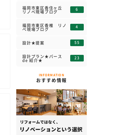
福岡市東区香住ヶ丘
6
リノベ現場ブログ
福岡市東区香椎 リノ
4
ベ現場ブログ
55
設計★提案
設計プラン★パース
23
de 紹介★
INFORMATION
おすすめ情報