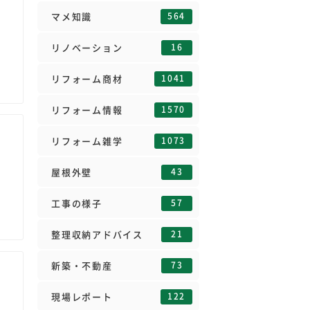
564
マメ知識
16
リノベーション
1041
リフォーム商材
1570
リフォーム情報
1073
リフォーム雑学
43
屋根外壁
57
工事の様子
21
整理収納アドバイス
73
新築・不動産
122
現場レポート