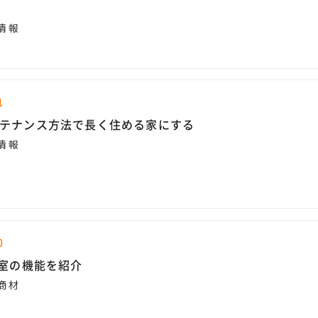
情報
1
テナンス方法で長く住める家にする
情報
0
浴室の機能を紹介
商材