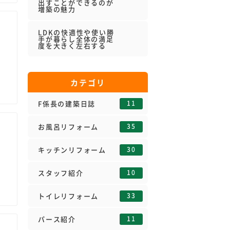
出すことができるのが
増築の魅力
LDKの快適性や使い勝
手が暮らし全体の満足
度を大きく左右する
カテゴリ
11
F係長の建築日誌
35
お風呂リフォーム
30
キッチンリフォーム
10
スタッフ紹介
33
トイレリフォーム
11
パース紹介