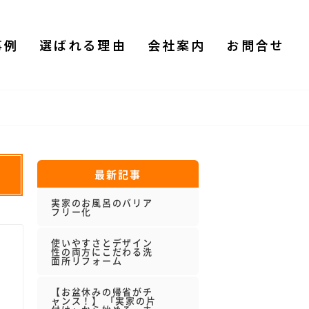
事例
選ばれる理由
会社案内
お問合せ
最新記事
実家のお風呂のバリア
フリー化
使いやすさとデザイン
性の両方にこだわる洗
面所リフォーム
【お盆休みの帰省がチ
ャンス！】 「実家の片