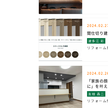
2024.02.2
間仕切り建
波多江 彩
リフォーム
2024.02.2
「家族の顔
に」を叶え
友枝 昌二
リフォーム