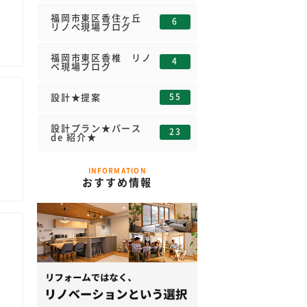
福岡市東区香住ヶ丘
6
リノベ現場ブログ
福岡市東区香椎 リノ
4
ベ現場ブログ
55
設計★提案
設計プラン★パース
23
de 紹介★
INFORMATION
おすすめ情報