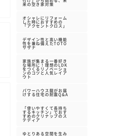
付け」から始める、未
来の空き家対策
オシャレにリフォーム
した時におすすめの
「アクセントクロス」
デザイン性と高い機能
性を兼ね備えたTOTO
サザナ
家族が集まる一番好き
な場所に！理想のLDK
をつくるリノベーショ
ンのコツと人気レイア
ウト
パワーハウス龍がお届
けする住宅の耐震Q&A
「使いやすくて長持ち
するキッチン」でおす
すめのクリナップのス
テディア
ゆとりある空間を生み