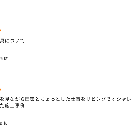
7
具について
商材
6
を見ながら団欒とちょっとした仕事をリビングでオシャレ
た施工事例
情報