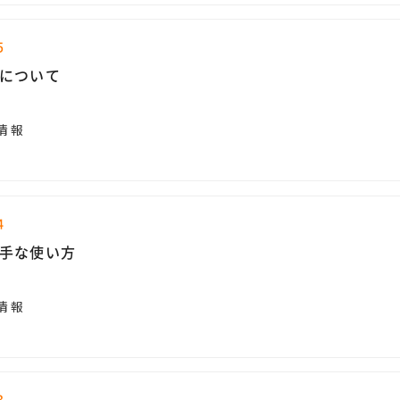
5
について
情報
4
手な使い方
情報
3