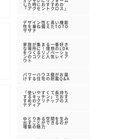
オシャレにリフォーム
した時におすすめの
「アクセントクロス」
デザイン性と高い機能
性を兼ね備えたTOTO
サザナ
家族が集まる一番好き
な場所に！理想のLDK
をつくるリノベーショ
ンのコツと人気レイア
ウト
パワーハウス龍がお届
けする住宅の耐震Q&A
「使いやすくて長持ち
するキッチン」でおす
すめのクリナップのス
テディア
ゆとりある空間を生み
出すことができるのが
増築の魅力