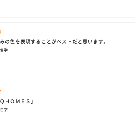
9
みの色を表現することがベストだと思います。
雑学
7
ＱＨＯＭＥＳ」
雑学