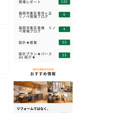
122
現場レポート
福岡市東区香住ヶ丘
6
リノベ現場ブログ
福岡市東区香椎 リノ
4
ベ現場ブログ
55
設計★提案
設計プラン★パース
23
de 紹介★
INFORMATION
おすすめ情報