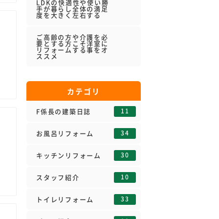
LDKの快適性や使い勝
手が暮らし全体の満足
度を大きく左右する
ご高齢の方や介護を必
要とする方こそ洋室に
リフォームする事をオ
ススメ
カテゴリ
11
F係長の建築日誌
34
お風呂リフォーム
30
キッチンリフォーム
10
スタッフ紹介
33
トイレリフォーム