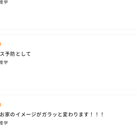
雑学
9
ス予防として
雑学
8
お家のイメージがガラッと変わります！！！
雑学