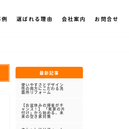
事例
選ばれる理由
会社案内
お問合せ
最新記事
使いやすさとデザイン
性の両方にこだわる洗
面所リフォーム
【お盆休みの帰省がチ
ャンス！】 「実家の片
付け」から始める、未
来の空き家対策