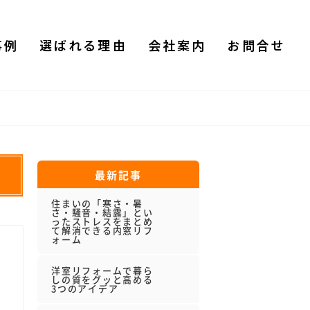
事例
選ばれる理由
会社案内
お問合せ
最新記事
住まいの「寒さ・暑
さ・騒音・結露」とい
ったストレスをまとめ
て解消できる内窓リフ
ォーム
洋室リフォームで暮ら
しの質をグッと高める
3つのアイデア