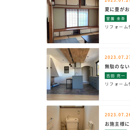
夏に畳がお
堂薗 圭吾
リフォーム
2023.07.2
無駄のない
吉田 亮一
リフォーム
2023.07.2
お施主様に