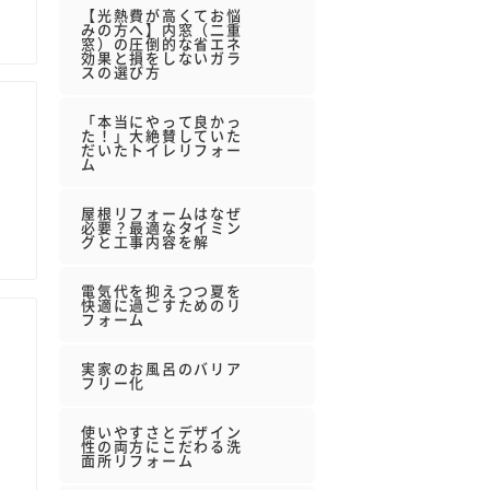
【光熱費が高くてお悩
みの方へ】内窓（二重
窓）の圧倒的な省エネ
効果と損をしないガラ
スの選び方
「本当にやって良かっ
た！」大絶賛していた
だいたトイレリフォー
ム
屋根リフォームはなぜ
必要？最適なタイミン
グと工事内容を解
電気代を抑えつつ夏を
快適に過ごすためのリ
フォーム
実家のお風呂のバリア
フリー化
使いやすさとデザイン
性の両方にこだわる洗
面所リフォーム