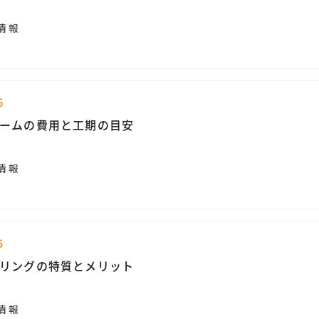
情報
6
ームの費用と工期の目安
情報
5
リングの特質とメリット
情報