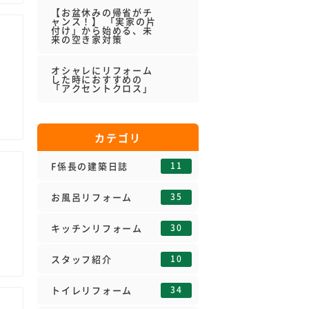
【お盆休みの帰省がチ
ャンス！】 「実家の片
付け」から始める、未
来の空き家対策
オシャレにリフォーム
した時におすすめの
「アクセントクロス」
カテゴリ
11
F係長の建築日誌
35
お風呂リフォーム
30
キッチンリフォーム
10
スタッフ紹介
34
トイレリフォーム