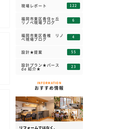
122
現場レポート
福岡市東区香住ヶ丘
6
リノベ現場ブログ
福岡市東区香椎 リノ
4
ベ現場ブログ
55
設計★提案
設計プラン★パース
23
de 紹介★
INFORMATION
おすすめ情報