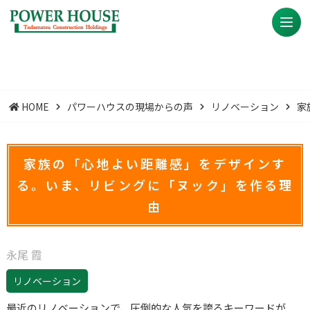
HOME
パワーハウスの現場からの声
リノベーション
家
家族の「心地よい距離感」をデザインす
る。いま、リビングに「ヌック」を作る理
由
永尾 霞
リノベーション
最近のリノベーションで、圧倒的な人気を誇るキーワードが