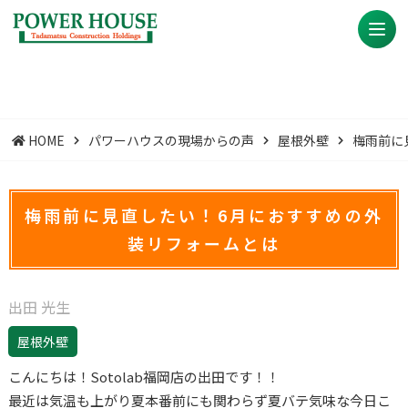
HOME
パワーハウスの現場からの声
屋根外壁
梅雨前に
梅雨前に見直したい！6月におすすめの外
装リフォームとは
出田 光生
屋根外壁
こんにちは！Sotolab福岡店の出田です！！
最近は気温も上がり夏本番前にも関わらず夏バテ気味な今日こ