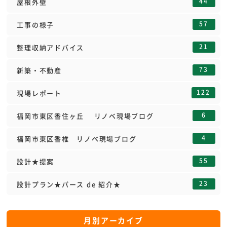
44
屋根外壁
57
工事の様子
21
整理収納アドバイス
73
新築・不動産
122
現場レポート
6
福岡市東区香住ヶ丘 リノベ現場ブログ
4
福岡市東区香椎 リノベ現場ブログ
55
設計★提案
23
設計プラン★パース de 紹介★
月別アーカイブ