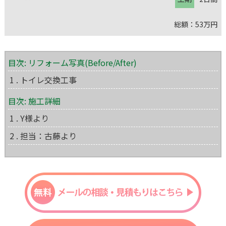
総額：53万円
目次: リフォーム写真(Before/After)
1 . トイレ交換工事
目次: 施工詳細
1 . Y様より
2 . 担当：古藤より