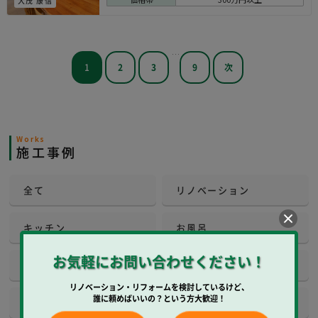
大茂 康信
シンプル
ナチュラル
ヨーロピアン
北欧系
…
1
2
3
9
次
Works
施工事例
全て
リノベーション
キッチン
お風呂
お気軽にお問い合わせください！
洗面所
トイレ
リノベーション・リフォームを検討しているけど、
誰に頼めばいいの？という方大歓迎！
和室
内装