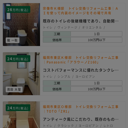
宗像市Ｋ様邸 トイレ交換リフォーム工事｜Ａ
26
万円(税込)
Ｉを使って内装のイメージをその場で共有
既存のトイレの後継機種であり、自動開閉
機能があるアラウ…
トイレ
ヴィンテージ
オリエンタル
ヨーロピアン
工期
１日
価格帯
100万円以下
龍 一聡
福岡市東区Ｋ様邸 トイレ交換リフォーム工事
24
万円(税込)
｜Panasonic「アラウーノZ160」
コストパフォーマンスに優れたタンクレス
トイレ
トイレ
シンプル
ヨーロピアン
工期
１日
価格帯
100万円以下
周田 大聖
福岡市東区Ｏ様邸 トイレ交換リフォーム工事
24
万円(税込)
｜TOTO「ZR1」
アンティーク風にこだわり、既存のものを
いかしたコーディ…
トイレ
クラシック
ヨーロピアン
レトロ