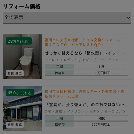
リフォーム価格
福岡市中央区Ｋ様邸 トイレ交換リフォーム工
28
万円(税込)
事｜ＴＯＴＯ「ピュアレストＱＲ」
せっかく替えるなら「節水型」トイレ！と
いう選択。
トイレ
エレガント
モダン
ヨーロピアン
工期
１日
価格帯
100万円以下
友枝 昌二
福岡市東区Ｈ様邸 外壁カバー・外壁塗装・窓
450
万円(税込)
断熱リフォーム工事
「塗装か、張り替えか」の二択ではない、
第三の正解。
外観・屋根
アメリカン
モダン
ヨーロピアン
工期
3週間
価格帯
300万円以上
安藤 孝真