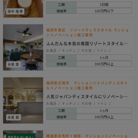
工期
3日間
価格帯
100万円以下
田中 隆博
福岡市南区 リゾートヴィラスタイル マンショ
ンリノベーション施工事例
ふんだんな木目の南国リゾートスタイル。
家にいながら、旅…
お風呂
キッチン
その他
トイレ
リノベーション
内装
床工事
建具
工期
2ヵ月
洗面所
玄関
オリエンタル
シンプル
価格帯
300万円以上
永尾 霞
ナチュラル
モダン
ヨーロピアン
リゾート
和モダン
福岡県古賀市 マンションジャパンディスタイ
ルリノベーション施工事例
人気ジャパンディスタイルにリノベーショ
ン。
お風呂
キッチン
その他
トイレ
リノベーション
内装
壁工事
壁紙クロス
工期
2ヵ月
建具
洗面所
玄関
オリエンタル
価格帯
300万円以上
永尾 霞
シンプル
ナチュラル
モダン
ヨーロピアン
北欧系
和モダン
糟屋郡志免町Ｙ様邸 マンションリノベーショ
900
万円(税込)