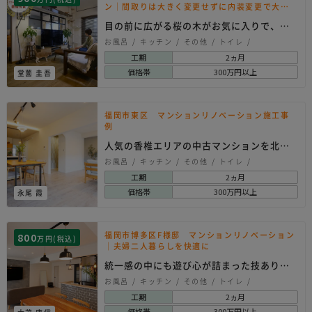
ン｜間取りは大きく変更せずに内装変更で大幅
イメチェン！
目の前に広がる桜の木がお気に入りで、住
み替えずにリノベ…
お風呂
キッチン
その他
トイレ
リノベーション
内装
壁工事
壁紙クロス
工期
2ヵ月
建具
洗面所
玄関
ヴィンテージ
価格帯
300万円以上
堂薗 圭吾
クラシック
シンプル
ナチュラル
ヨーロピアン
北欧系
福岡市東区 マンションリノベーション施工事
例
人気の香椎エリアの中古マンションを北欧
スタイルにリノベ…
お風呂
キッチン
その他
トイレ
リノベーション
内装
壁工事
壁紙クロス
工期
2ヵ月
床工事
建具
洗面所
玄関
ヴィンテージ
価格帯
300万円以上
永尾 霞
クラシック
シンプル
ナチュラル
ヨーロピアン
北欧系
福岡市博多区F様邸 マンションリノベーション
800
万円(税込)
｜夫婦二人暮らしを快適に
統一感の中にも遊び心が詰まった技ありデ
ザインのフルリノ…
お風呂
キッチン
その他
トイレ
リノベーション
内装
壁工事
建具
工期
2ヵ月
洗面所
玄関
ヴィンテージ
クラシック
価格帯
300万円以上