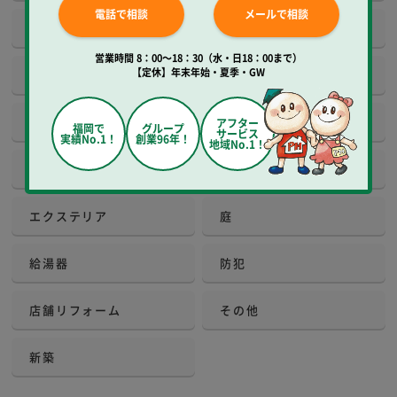
電話で相談
メールで相談
壁工事
壁紙クロス
営業時間 8：00～18：30（水・日18：00まで）
【定休】年末年始・夏季・GW
建具
床工事
玄関
窓
アフター
福岡で
グループ
サービス
実績No.1！
創業96年！
地域No.1！
外観・屋根
増改築
エクステリア
庭
給湯器
防犯
店舗リフォーム
その他
新築