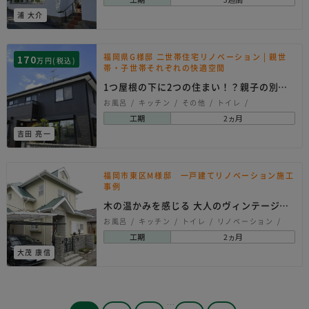
浦 大介
福岡県G様邸 二世帯住宅リノベーション | 親世
170
万円(税込)
帯・子世帯それぞれの快適空間
1つ屋根の下に2つの住まい！？親子の別空
間が広がる家
お風呂
キッチン
その他
トイレ
リノベーション
内装
壁紙クロス
工期
2ヵ月
外観・屋根
床工事
洗面所
玄関
吉田 亮一
シンプル
ナチュラル
北欧系
福岡市東区M様邸 一戸建てリノベーション施工
事例
木の温かみを感じる 大人のヴィンテージリ
ノベ
お風呂
キッチン
トイレ
リノベーション
内装
外観・屋根
建具
洗面所
玄関
工期
2ヵ月
ヴィンテージ
ナチュラル
モダン
北欧系
大茂 康信
和モダン
…