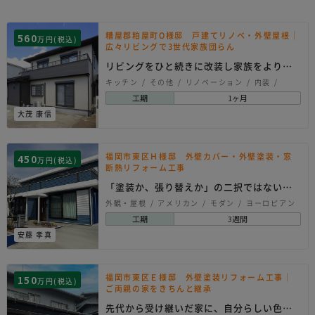
糟屋郡粕屋町O様邸 戸建てリノベ・外壁屋根｜
560
万円(税込)
広々リビングで3世代家族団らん
リビングをひと続きに改装し家族をより近
く感じる空間へ
キッチン
その他
リノベーション
内装
壁工事
外観・屋根
床工事
建具
工期
1ヶ月
シンプル
ナチュラル
モダン
大茂 康信
福岡市東区Ｈ様邸 外壁カバー・外壁塗装・窓
450
万円(税込)
断熱リフォーム工事
「塗装か、張り替えか」の二択ではない、
第三の正解。
外観・屋根
アメリカン
モダン
ヨーロピアン
工期
3週間
安藤 孝真
福岡市東区Ｅ様邸 外壁塗装リフォーム工事｜
150
万円(税込)
ご両親の家をきちんと継承
先代から受け継いだ家に、自分らしい色