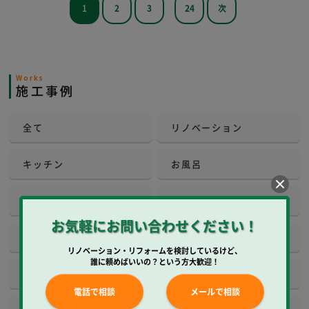
1
2
3
24
次
Works
施工事例
全て
リノベーション
キッチン
お風呂
洗面所
トイレ
お気軽にお問い合わせください！
和室
内装
リノベーション・リフォームを検討しているけど、
誰に頼めばいいの？という方大歓迎！
壁工事
壁紙クロス
電話で相談
メールで相談