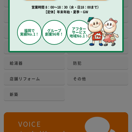
建具
床工事
営業時間 8：00～18：30（水・日18：00まで）
【定休】年末年始・夏季・GW
玄関
窓
アフター
福岡で
グループ
外観・屋根
増改築
サービス
実績No.1！
創業96年！
地域No.1！
エクステリア
庭
給湯器
防犯
店舗リフォーム
その他
新築