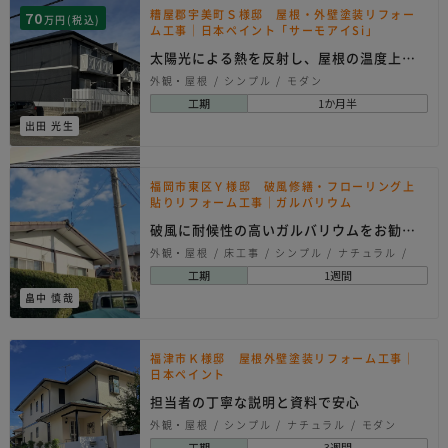
糟屋郡宇美町Ｓ様邸 屋根・外壁塗装リフォー
70
万円(税込)
ム工事｜日本ペイント「サーモアイSi」
太陽光による熱を反射し、屋根の温度上昇
を抑える効果があ…
外観・屋根
シンプル
モダン
工期
1か月半
出田 光生
福岡市東区Ｙ様邸 破風修繕・フローリング上
貼りリフォーム工事｜ガルバリウム
破風に耐候性の高いガルバリウムをお勧め
しました
外観・屋根
床工事
シンプル
ナチュラル
北欧系
和モダン
和風
工期
1週間
畠中 慎哉
福津市Ｋ様邸 屋根外壁塗装リフォーム工事｜
日本ペイント
担当者の丁寧な説明と資料で安心
外観・屋根
シンプル
ナチュラル
モダン
工期
3週間