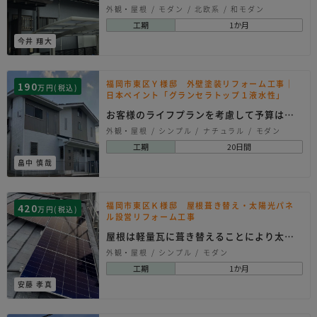
を。
外観・屋根
モダン
北欧系
和モダン
工期
1か月
今井 翔大
福岡市東区Ｙ様邸 外壁塗装リフォーム工事｜
190
万円(税込)
日本ペイント「グランセラトップ１液水性」
お客様のライフプランを考慮して予算は抑
えつつ、効果の高…
外観・屋根
シンプル
ナチュラル
モダン
工期
20日間
畠中 慎哉
福岡市東区Ｋ様邸 屋根葺き替え・太陽光パネ
420
万円(税込)
ル設営リフォーム工事
屋根は軽量瓦に葺き替えることにより太陽
光パネルを載せて…
外観・屋根
シンプル
モダン
工期
1か月
安藤 孝真