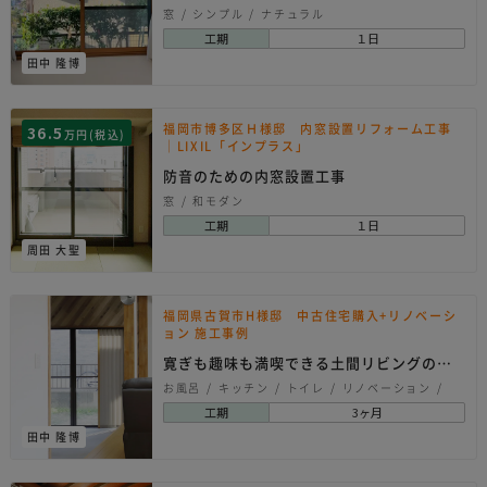
窓
シンプル
ナチュラル
工期
１日
田中 隆博
福岡市博多区Ｈ様邸 内窓設置リフォーム工事
36.5
万円(税込)
｜LIXIL「インプラス」
防音のための内窓設置工事
窓
和モダン
工期
１日
周田 大聖
福岡県古賀市H様邸 中古住宅購入+リノベーシ
ョン 施工事例
寛ぎも趣味も満喫できる土間リビングの住
まいへ！
お風呂
キッチン
トイレ
リノベーション
内装
壁紙クロス
外観・屋根
洗面所
工期
3ヶ月
玄関
窓
ナチュラル
北欧系
田中 隆博