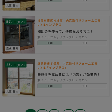
北原 賢人
福岡市東区Ｈ様邸 内窓取付リフォーム工事｜
57
万円(税込)
LIXILインプラス
補助金を使って、快適なおうちに！
窓
シンプル
ナチュラル
モダン
工期
１日
森永 基規
筑紫野市Ｔ様邸 内窓取付リフォーム工事｜
23
万円(税込)
LIXIL「インプラス」
断熱性を高めるには「内窓」が効果的！
窓
シンプル
ナチュラル
モダン
工期
１日
北原 賢人
…