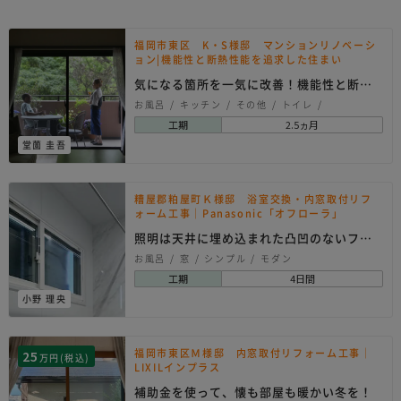
福岡市東区 K・S様邸 マンションリノベーシ
ョン|機能性と断熱性能を追求した住まい
気になる箇所を一気に改善！機能性と断熱
性能を追求したフ…
お風呂
キッチン
その他
トイレ
リノベーション
内装
和室
建具
洗面所
工期
2.5ヵ月
玄関
窓
クラシック
シンプル
堂薗 圭吾
ナチュラル
モダン
和モダン
糟屋郡粕屋町Ｋ様邸 浴室交換・内窓取付リフ
ォーム工事｜Panasonic「オフローラ」
照明は天井に埋め込まれた凸凹のないフラ
ットライン照明
お風呂
窓
シンプル
モダン
工期
4日間
小野 理央
福岡市東区Ｍ様邸 内窓取付リフォーム工事｜
25
万円(税込)
LIXILインプラス
補助金を使って、懐も部屋も暖かい冬を！