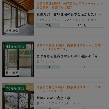
福岡市東区K様邸 一戸建て住宅リノベーション
施工事例｜動画でもご紹介
収納充実、古い住宅の良さを活かした和モ
ダンリノベーショ…
キッチン
トイレ
リノベーション
内装
和室
壁工事
外観・屋根
建具
玄関
窓
工期
2.5ヶ月
和モダン
大茂 康信
福岡市中央区Ｓ様邸 内窓取付リフォーム工事
42
万円(税込)
｜LIXIL「インプラス」
音や寒さを軽減させるための選択は「内
窓」
窓
シンプル
工期
１日
田中 隆博
糟屋郡志免町Ｋ様邸 内窓取付リフォーム工事
70
万円(税込)
｜LIXILインプラス
断熱のための内窓工事
窓
ヴィンテージ
オリエンタル
工期
１日