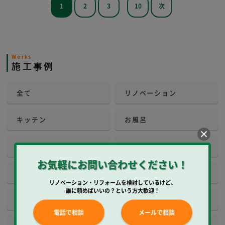
1
2
3
10
次
Works
施工事例
全て
リノベーション
キッチン
お風呂
洗面所
トイレ
お気軽にお問い合わせください！
和室
内装
リノベーション・リフォームを検討しているけど、
誰に頼めばいいの？という方大歓迎！
壁工事
壁紙クロス
電話で相談
メールで相談