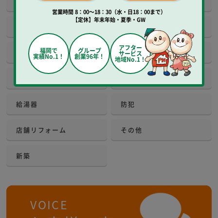
建具
床工事
営業時間 8：00～18：30（水・日18：00まで）
【定休】年末年始・夏季・GW
玄関
窓
アフター
福岡で
グループ
外観・屋根
増改築
サービス
実績No.1！
創業96年！
地域No.1！
エクステリア
庭
給湯器
防犯
店舗リフォーム
その他
新築