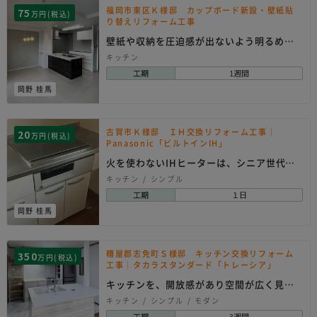
福岡市東区Ｋ様邸 カップボード新設・壁紙貼
75
万円(税込)
り替えリフォーム工事
壁紙や収納を圧迫感が出ないよう明るめの
色に統一
キッチン
工期
1週間
岡野 桂馬
古賀市Ｋ様邸 ＩＨ交換リフォーム工事｜
20
万円(税込)
Panasonic「ビルトインIH」
火を使わないIHヒーターは、シニア世代に
も安心です
キッチン
シンプル
工期
１日
岡野 桂馬
糟屋郡志免町Ｓ様邸 キッチン交換リフォーム
350
万円(税込)
工事｜タカラスタンダード「トレーシア」
キッチンを、開放感があり空間が広く見え
るフラットタイプ…
キッチン
シンプル
モダン
工期
3週間