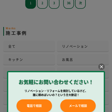
1
2
3
36
次
Works
施工事例
全て
リノベーション
キッチン
お風呂
洗面所
トイレ
お気軽にお問い合わせください！
和室
内装
リノベーション・リフォームを検討しているけど、
誰に頼めばいいの？という方大歓迎！
壁工事
壁紙クロス
電話で相談
メールで相談