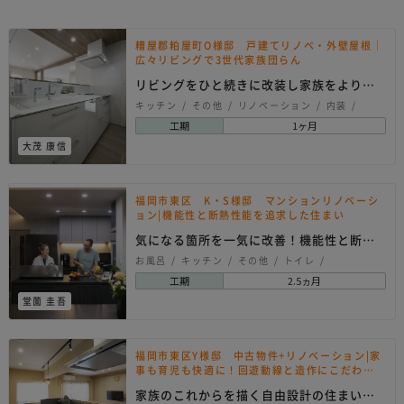
糟屋郡粕屋町O様邸 戸建てリノベ・外壁屋根｜
広々リビングで3世代家族団らん
リビングをひと続きに改装し家族をより近
く感じる空間へ
キッチン
その他
リノベーション
内装
壁工事
外観・屋根
床工事
建具
工期
1ヶ月
シンプル
ナチュラル
モダン
大茂 康信
福岡市東区 K・S様邸 マンションリノベーシ
ョン|機能性と断熱性能を追求した住まい
気になる箇所を一気に改善！機能性と断熱
性能を追求したフ…
お風呂
キッチン
その他
トイレ
リノベーション
内装
和室
建具
洗面所
工期
2.5ヵ月
玄関
窓
クラシック
シンプル
堂薗 圭吾
ナチュラル
モダン
和モダン
福岡市東区Y様邸 中古物件+リノベーション|家
事も育児も快適に！回遊動線と造作にこだわっ
た理想の住まい
家族のこれからを描く自由設計の住まいづ