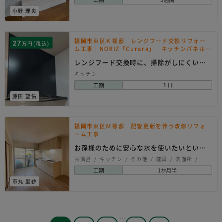
小野 理央
福岡市東区Ｋ様邸 レンジフード交換リフォー
27
万円(税込)
ム工事｜NORIZ「Curara」 キッチンパネル
「ブルズ」
レンジフード交換時に、掃除がしにくいタ
イルをキッチンパ…
キッチン
工期
１日
藤田 望佑
福岡市東区Ｍ様邸 配管更新を伴う改修リフォ
ーム工事
お孫様のために安心な水を使いたいという
想いからの配管リ…
お風呂
キッチン
その他
建具
洗面所
シンプル
ナチュラル
モダン
工期
1か月半
市丸 里紗
…