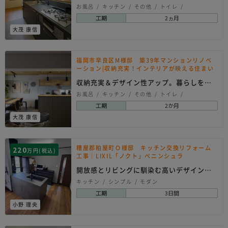
くり
お風呂
キッチン
その他
トイレ
リノベーション
内装
和室
洗面所
玄関
工期
2ヵ月
シンプル
ナチュラル
北欧系
和モダン
大茂 康信
福岡市早良区M様邸 築39年マンションリノベ
ーション|収納充実！インテリアが映える住まい
収納充実＆デザイン性アップ。暮らしを変
えるマンションリ…
お風呂
キッチン
その他
トイレ
リノベーション
内装
壁工事
建具
工期
2か月
洗面所
玄関
ヴィンテージ
シンプル
大茂 康信
ナチュラル
モダン
北欧系
糟屋郡粕屋町Ｏ様邸 キッチン交換リフォーム
220
万円(税込)
工事｜LIXIL「ノクト」ペニンシュラ
開放感とリビングに馴染む高いデザイン性
のLIXIL「ノ…
キッチン
シンプル
モダン
工期
3日間
小野 理央