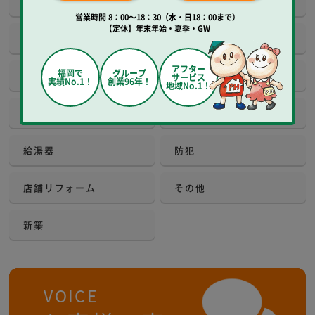
建具
床工事
営業時間 8：00～18：30（水・日18：00まで）
【定休】年末年始・夏季・GW
玄関
窓
アフター
福岡で
グループ
外観・屋根
増改築
サービス
実績No.1！
創業96年！
地域No.1！
エクステリア
庭
給湯器
防犯
店舗リフォーム
その他
新築