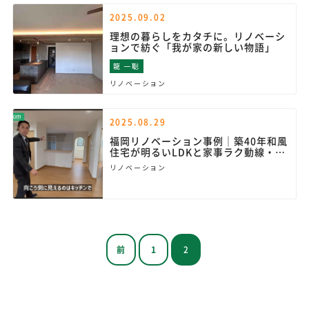
2025.09.02
理想の暮らしをカタチに。リノベーシ
ョンで紡ぐ「我が家の新しい物語」
龍 一聡
リノベーション
2025.08.29
福岡リノベーション事例｜築40年和風
住宅が明るいLDKと家事ラク動線・収
納UPで快適な住まいに
リノベーション
前
1
2