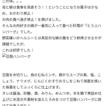
この頃。。。
母と娘は食事を見直そう！！ということになりお菓子は少な
め、おかわり禁止！
お肉の食べ過ぎ禁止！を掲げました。
そんなお肉好きの娘が一番気に入って食べた料理が『とうふハ
ンバーグ』でした。
野菜嫌いのヘルシーとは真反対な娘の腹をどう納得させるかが
課題でしたが、
これは好評でした！
豆腐を水切りし、鳥のむねミンチ、鶏がらスープの素、塩、こ
しょう、ナツメグ、にんにくのすりおろしをこねて両面を焼い
た後蓋をしてふっくらに仕上げます。
タレは醤油、砂糖、酒、みりん、めんつゆ、水を鍋で煮詰め仕
上げに水溶き片栗粉を加えとろみをつけて豆腐ハンバーグに掛
けて出来上がり♪