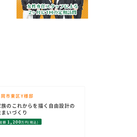
福岡市東区Y様邸
家族のこれからを描く自由設計の
住まいづくり
1,200
総額
万円(税込)