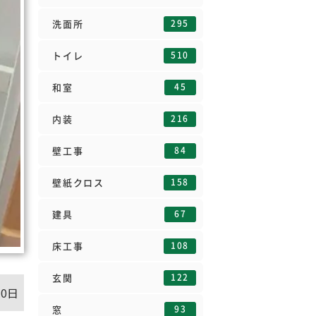
295
洗面所
510
トイレ
45
和室
216
内装
84
壁工事
158
壁紙クロス
67
建具
108
床工事
122
玄関
10日
93
窓