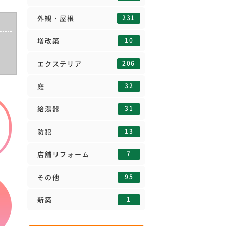
231
外観・屋根
10
増改築
206
エクステリア
32
庭
31
給湯器
13
防犯
7
店舗リフォーム
95
その他
1
新築