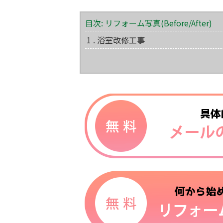
目次: リフォーム写真(Before/After)
1 . 浴室改修工事