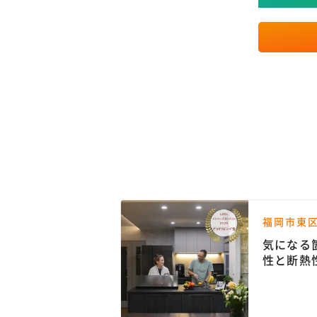
邸
福岡市東区
ラックスできる
気になる
性と断熱
ベーショ