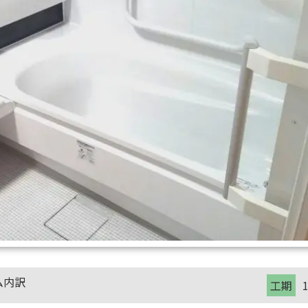
ム内訳
工期