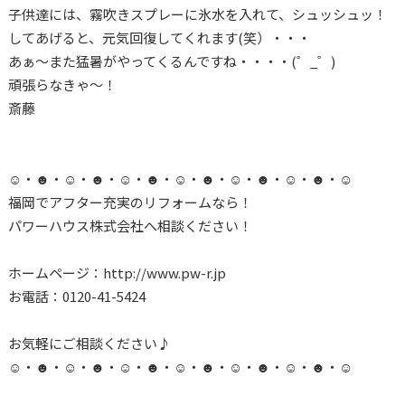
子供達には、霧吹きスプレーに氷水を入れて、シュッシュッ！
してあげると、元気回復してくれます(笑）・・・
あぁ～また猛暑がやってくるんですね・・・・(゜_゜)
頑張らなきゃ～！
斎藤
☺・☻・☺・☻・☺・☻・☺・☻・☺・☻・☺・☻・☺
福岡でアフター充実のリフォームなら！
パワーハウス株式会社へ相談ください！
ホームページ：http://www.pw-r.jp
お電話：0120-41-5424
お気軽にご相談ください♪
☺・☻・☺・☻・☺・☻・☺・☻・☺・☻・☺・☻・☺