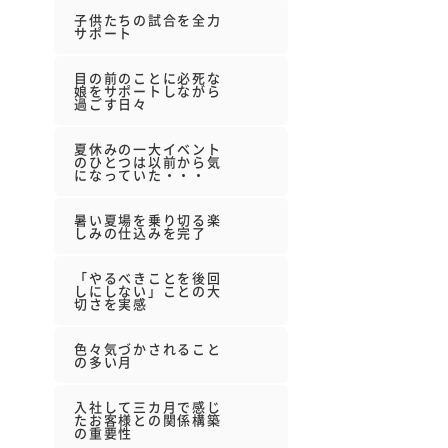
子供たちの試合を全力
サポート
目の前のことに必死な
娘をサポートしながら
過ごす日々
夏休みの一大イベント
のひとつは以前から気
になっていた・・・
暑い夏場を乗り切る楽
しみの仕込みを完了
「やるべきことを後回
しにしない」ことの大
切さを実感
色々気づかされること
の多い月
入社して三カ月で感じ
たお客様との関係構築
の重要性