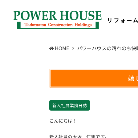
リフォー
HOME
パワーハウスの晴れのち快晴
嬉
新入社員業務日誌
こんにちは！
新入社員の大坂 仁志です。