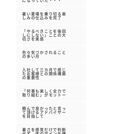
になっていた・・・
暑い夏場を乗り切る楽
しみの仕込みを完了
「やるべきことを後回
しにしない」ことの大
切さを実感
色々気づかされること
の多い月
入社して三カ月で感じ
たお客様との関係構築
の重要性
「何事も楽しく全力で
取り組む」がモットー
頼んで良かったと言っ
て頂けるアドバイザー
を目指して
暑さを感覚だけで判断
せず、体のサインを確