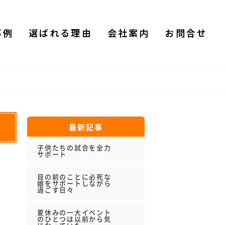
事例
選ばれる理由
会社案内
お問合せ
最新記事
子供たちの試合を全力
サポート
目の前のことに必死な
娘をサポートしながら
過ごす日々
夏休みの一大イベント
のひとつは以前から気