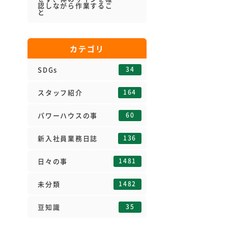
認しながら作業するこ
と
カテゴリ
34
SDGs
164
スタッフ紹介
60
パワーハウスの事
136
新入社員業務日誌
1481
日々の事
1482
未分類
35
豆知識