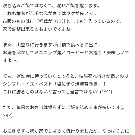
炊き込みご飯ではなくて、混ぜご飯を握ります。
これも椎茸が苦手な我が家ではウケが良いです。
市販のものはほぼ椎茸が（出汁としても）入っているので、
家で調整出来るのもよいですよね。
また、山登りに行きますが山頂で食べるお昼に、
お湯を沸かしてミニカップ麺とコーヒーとお握り！美味しいで
すよ～。
でも、運動会に持っていくとすると、結局売れ行きが良いのは
シンプル・イズ・ベスト「塩にぎり焼海苔巻き」！
これに勝るものはないと言っても過言ではない‼(*^^*)
ただ、毎日のお弁当は握らずにご飯を詰める事が多いです(。
>д<)
おにぎらずも我が家でしばらく流行りましたが、やっぱりおに