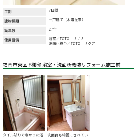
7日間
工期
一戸建て（木造在来）
建物種類
27年
築年数
浴室／TOTO サザナ
使用設備
洗面化粧台／TOTO サクア
福岡市東区 F様邸 浴室・洗面所改装リフォーム施工前
タイル貼りで寒かった浴
洗面台も綺麗にされてい