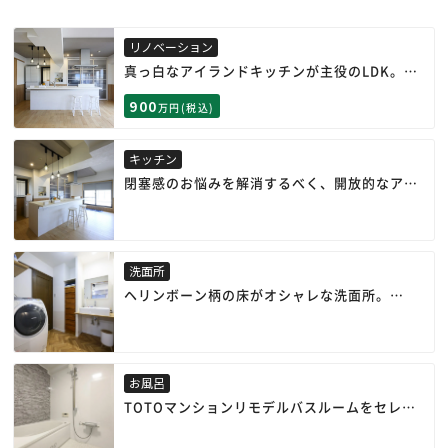
リノベーション
真っ白なアイランドキッチンが主役のLDK。
隣の洗面所に行き来できる入口を新たに設け、
900
回遊性も抜群です。
万円(税込)
キッチン
閉塞感のお悩みを解消するべく、開放的なアイ
ランド型のキッチンを採用。
キッチン前に椅子を置いて、簡単な食事やお茶
も楽しめるスペースに。
洗面所
ヘリンボーン柄の床がオシャレな洗面所。
洗面台は造作してシンプルなデザインに。
以前から持っていた収納家具にピッタリ合わせ
たスペースや洗濯機上の収納棚など、工夫を凝
らしました。
お風呂
TOTOマンションリモデルバスルームをセレク
ト。
スタイリッシュな石目調のアクセントパネルと