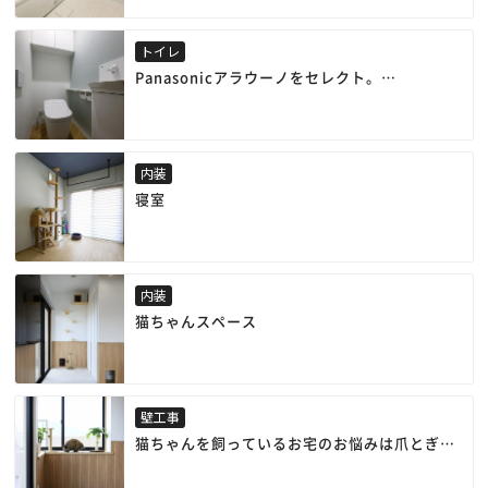
清潔感あふれるホワイトの組み合わせで、ホテ
ルライクな浴室へ。
トイレ
快適さとデザイン性を両立しました。
Panasonicアラウーノをセレクト。
やわらかなブルーグレーの壁紙とヘリンボーン
の木目調の床で、清潔感と落ち着きのある空間
に生まれ変わりました。」
内装
寝室
内装
猫ちゃんスペース
壁工事
猫ちゃんを飼っているお宅のお悩みは爪とぎに
よるクロスの剥がれ。
Y様邸ではペットの爪による引っ掻き傷が付き