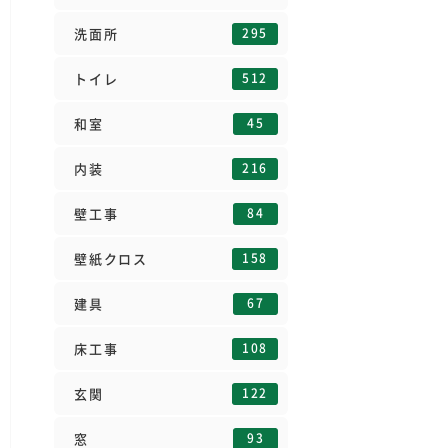
295
洗面所
512
トイレ
45
和室
216
内装
84
壁工事
158
壁紙クロス
67
建具
108
床工事
122
玄関
93
窓