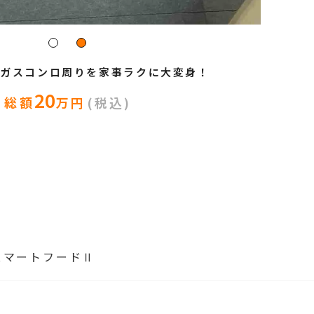
なガスコンロ周りを家事ラクに大変身！
20
総額
万円
(税込)
cスマートフードⅡ