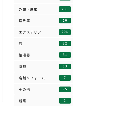
231
外観・屋根
10
増改築
206
エクステリア
32
庭
31
給湯器
13
防犯
7
店舗リフォーム
95
その他
1
新築