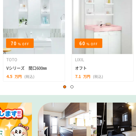
70
60
% OFF
% OFF
TOTO
LIXIL
Vシリーズ 間口600㎜
オフト
4.5
7.1
万円
(税込)
万円
(税込)