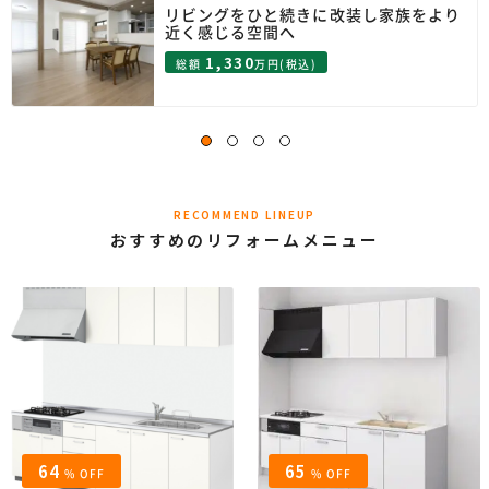
リビングをひと続きに改装し家族をより
近く感じる空間へ
1,330
総額
万円(税込)
RECOMMEND LINEUP
おすすめのリフォームメニュー
64
65
% OFF
% OFF