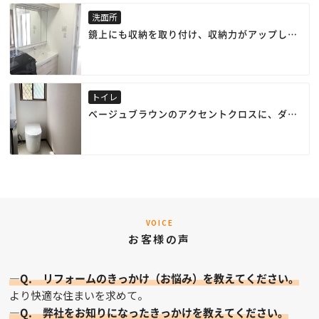
洗面所
鏡上にも収納を取り付け、収納力がアップしま
した。
水栓は上から吐水なので、水栓まわりに水がた
まりにくく、水ハネもサッとひと拭きで綺麗を
保てます。
トイレ
ベージュブラウンのアクセントクロスに、ダー
クブラウンをポイントで配色し、落ち着きのあ
るお洒落なトイレ空間となりました。
VOICE
お客様の声
—Q. リフォームのきっかけ（お悩み）を教えてください。
より快適な住まいを求めて。
—Q. 弊社をお知りになったきっかけを教えてください。