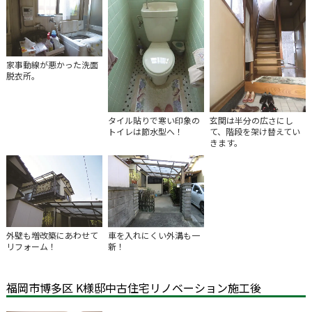
家事動線が悪かった洗面
脱衣所。
タイル貼りで寒い印象の
玄関は半分の広さにし
トイレは節水型へ！
て、階段を架け替えてい
きます。
車を入れにくい外溝も一
外壁も増改築にあわせて
新！
リフォーム！
福岡市博多区 K様邸中古住宅リノベーション施工後