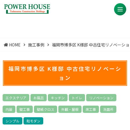
HOME
施工事例
福岡市博多区 K様邸 中古住宅リノベーショ
福岡市博多区 K様邸 中古住宅リノベーシ
ョン
エクステリア
お風呂
キッチン
トイレ
リノベーション
内装
壁工事
壁紙クロス
外観・屋根
床工事
洗面所
シンプル
和モダン