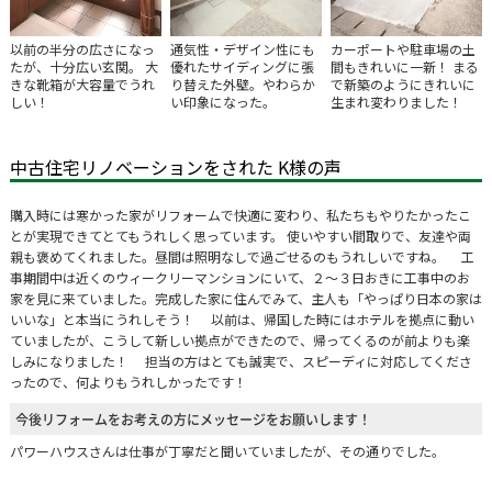
以前の半分の広さになっ
通気性・デザイン性にも
カーポートや駐車場の土
たが、十分広い玄関。 大
優れたサイディングに張
間もきれいに一新！ まる
きな靴箱が大容量でうれ
り替えた外壁。やわらか
で新築のようにきれいに
しい！
い印象になった。
生まれ変わりました！
中古住宅リノベーションをされた K様の声
購入時には寒かった家がリフォームで快適に変わり、私たちもやりたかったこ
とが実現できてとてもうれしく思っています。 使いやすい間取りで、友達や両
親も褒めてくれました。昼間は照明なしで過ごせるのもうれしいですね。 工
事期間中は近くのウィークリーマンションにいて、２～３日おきに工事中のお
家を見に来ていました。完成した家に住んでみて、主人も「やっぱり日本の家は
いいな」と本当にうれしそう！ 以前は、帰国した時にはホテルを拠点に動い
ていましたが、こうして新しい拠点ができたので、帰ってくるのが前よりも楽
しみになりました！ 担当の方はとても誠実で、スピーディに対応してくださ
ったので、何よりもうれしかったです！
今後リフォームをお考えの方にメッセージをお願いします！
パワーハウスさんは仕事が丁寧だと聞いていましたが、その通りでした。