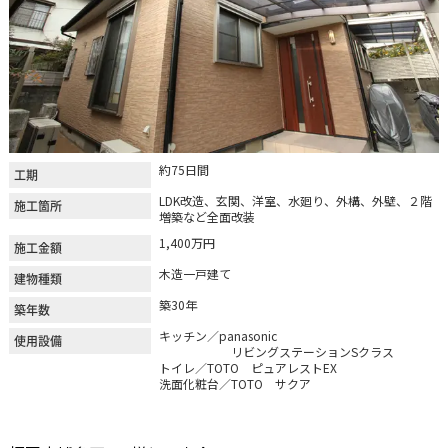
約75日間
工期
LDK改造、玄関、洋室、水廻り、外構、外壁、２階
施工箇所
増築など全面改装
1,400万円
施工金額
木造一戸建て
建物種類
築30年
築年数
キッチン／panasonic
使用設備
リビングステーションSクラス
トイレ／TOTO ピュアレストEX
洗面化粧台／TOTO サクア