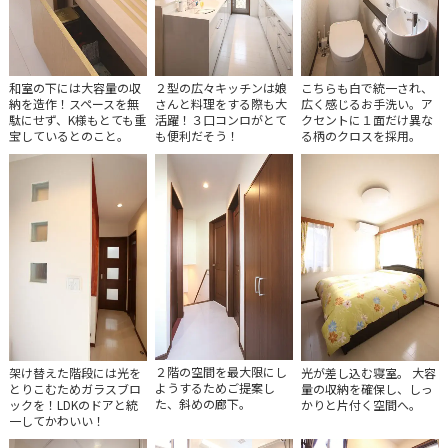
和室の下には大容量の収
２型の広々キッチンは娘
こちらも白で統一され、
納を造作！スペースを無
さんと料理をする際も大
広く感じるお手洗い。ア
駄にせず、K様もとても重
活躍！３口コンロがとて
クセントに１面だけ異な
宝しているとのこと。
も便利だそう！
る柄のクロスを採用。
２階の空間を最大限にし
架け替えた階段には光を
光が差し込む寝室。 大容
ようするためご提案し
とりこむためガラスブロ
量の収納を確保し、しっ
た、斜めの廊下。
ックを！LDKのドアと統
かりと片付く空間へ。
一してかわいい！