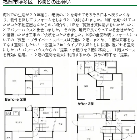
福岡市博多区 K様との出会い
海外での生活が２０年経ち、老後のことを考えてそろそろ日本へ戻りたくな
り、物件を探してリフォームをしようとご検討されました。 物件を見つけてい
ただいた不動産屋さんからのご紹介や、HPをご覧頂き資料請求をいただいたこ
とでパワーハウスと出会いました。 その後、地元で長くやっている会社だから
と信頼いただき工事のご依頼をいただきました。 K様の全面改装リフォームにつ
いてのご要望 ・プライベートスペースは完全に２階にまとめ、１階は来客をも
てなす空間にしたい！ ・浴室は３in１タイプで夫婦ともに快適に過ごせる空間
にしたい！ パワーハウスからのご提案 ・水廻りを２階に移設し、１階スペース
を有効に活用。 ・２階の空間を最大に利用するため、斜めの廊下をご提案。