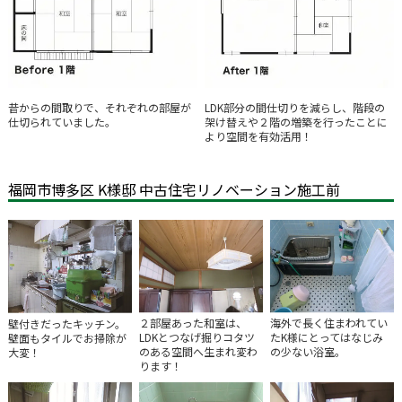
昔からの間取りで、それぞれの部屋が
LDK部分の間仕切りを減らし、階段の
仕切られていました。
架け替えや２階の増築を行ったことに
より空間を有効活用！
福岡市博多区 K様邸 中古住宅リノベーション施工前
２部屋あった和室は、
海外で長く住まわれてい
壁付きだったキッチン。
LDKとつなげ掘りコタツ
たK様にとってはなじみ
壁面もタイルでお掃除が
のある空間へ生まれ変わ
の少ない浴室。
大変！
ります！