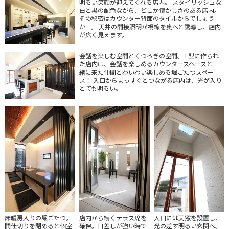
明るい笑顔が迎えてくれる店内。 スタイリッシュな
白と黒の配色ながら、どこか懐かしさのある店内。
その秘密はカウンター背面のタイルからでしょう
か…。 天井の間接照明が視線を奥へと誘導し、店内
が広く見えます。
会話を楽しむ空間とくつろぎの空間。 L型に作られ
た店内は、会話を楽しめるカウンタースペースと一
緒に来た仲間とわいわい楽しめる堀ごたつスペー
ス！ 入口からまっすぐとつながる店内は、光が入り
とても明るい。
床暖房入りの堀ごたつ。
店内から続くテラス席を
入口には天窓を設置し、
間仕切りを閉めると個室
確保。日差しが強い時で
光の差す明るい玄関へ。