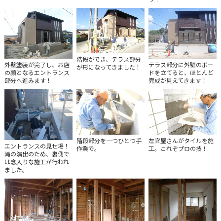
階段ができ、テラス部分
外壁塗装が完了し、お店
テラス部分に外壁のボー
が形になってきました！
の顔となるエントランス
ドを立てると、ほとんど
部分へ進みます！
完成が見えてきます！
階段部分を一つひとつ手
左官屋さんがタイルを施
エントランスの見せ場！
作業で。
工。これぞプロの技！
滝の演出のため、裏側で
は念入りな施工が行われ
ました。