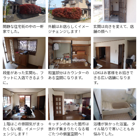
閑静な住宅街の中の一軒
外観はお店らしくイメー
玄関は向きを変えて、店
家でした。
ジチェンジします！
舗の顔へ！
段差があった玄関も、フ
和室部分はカウンターの
LDKはお客様をお招きで
ラットに入店できるよう
ある空間になります。
きる広い店舗になりま
に。
す。
１階はこの雰囲気がまっ
キッチンのあった箇所は
浴槽が狭かった浴室。 タ
たくない程、イメージチ
思わず集まりたくなる堀
イル貼りで寒いこともお
ェンジします！
ごたつの個室空間へ！
悩みでした。