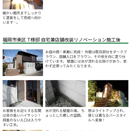
細かい箇所までしっかり
と塗装をして完成へ向か
います…。
福岡市東区 T様邸 自宅兼店舗改装リノベーション施工後
お店の顔！素敵に完成！ 外壁は既存部分をダークブ
ラウン、店舗入口をブラウン、その他を白に塗り分
けています。 壁面には水が流れる仕掛けがあり、思
わず近寄ってみたくなります。
お客様をお迎えする玄関
水が流れる壁面の滝。 ち
夜はライトアップされ、
は背の高いハイサッシ！
ょっとした癒しの空間。
昼とは異なるバースタイ
段差のない入口は入りや
ルへ変身！
すい工夫。