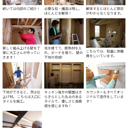
続いては内部のご紹介！
必要な柱・構造は残し、
解体するとほとんど原形
ほとんどを解体！
がわからなくなります。
新しく組み上げる壁を丁
柱を建てて、断熱材を入
こちらでは、和室に床暖
寧に大工さんが作ってい
れ、ボードを張り、 壁の
房をしいています。
きます！
下地の完成!
下地ができると、次は仕
キッチン後方の壁面はき
カウンターもすべてオリ
上げ材。 こちらは入口に
らきらとした丸みのある
ジナルで造作をしていま
タイルを施工。
タイルで、優しさと高級
す！
感を感じますね！