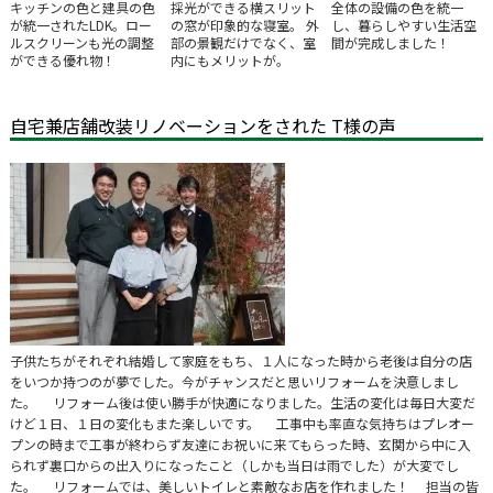
キッチンの色と建具の色
採光ができる横スリット
全体の設備の色を統一
が統一されたLDK。ロー
の窓が印象的な寝室。 外
し、暮らしやすい生活空
ルスクリーンも光の調整
部の景観だけでなく、室
間が完成しました！
ができる優れ物！
内にもメリットが。
自宅兼店舗改装リノベーションをされた T様の声
子供たちがそれぞれ結婚して家庭をもち、１人になった時から老後は自分の店
をいつか持つのが夢でした。今がチャンスだと思いリフォームを決意しまし
た。 リフォーム後は使い勝手が快適になりました。生活の変化は毎日大変だ
けど１日、１日の変化もまた楽しいです。 工事中も率直な気持ちはプレオー
プンの時まで工事が終わらず友達にお祝いに来てもらった時、玄関から中に入
られず裏口からの出入りになったこと（しかも当日は雨でした）が大変でし
た。 リフォームでは、美しいトイレと素敵なお店を作れました！ 担当の皆