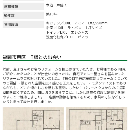
木造一戸建て
建物種類
築19年
築年数
キッチン／LIXIL アミィ L=2,550mm
使用設備
浴室／LIXIL ラ・バス １坪サイズ
トイレ／LIXIL エレシャス
洗面化粧台／LIXIL ピアラ
福岡市東区 T様との出会い
以前、息子さんのお宅のリフォームを担当させていただき、お母様であるT様を
ご紹介いただいたことが出会いのきっかけ。 自宅でカレー屋さんを営みたいと
リフォームをご検討されていました。 T様の自宅兼店舗改装リフォームについて
のご要望 ・限られた空間を広く感じる工夫をしたい。 ・モダンテイストであり
ながらも、どこか懐かしさを感じる空間にしたい！ パワーハウスからのご提案
空間を広くするため、間仕切りを減らすこと。しかし建物の強度は筋交いを増
やすことで維持しました。 ・店舗の動線を確保するため、家具の寸法などしっ
かりと測って設計を行いました。