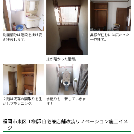
洗面部分は階段を掛け変
奥様が住むには広かった
え移設します。
一戸建て。
床が暗かった階段。
２階は既存の間取りを生
水廻りも一新していきま
かしプランニング。
す！
福岡市東区 T様邸 自宅兼店舗改装リノベーション施工イメ
ージ