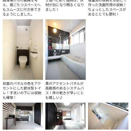
え、堀ごたつスペースへ
材が白になり明るくなり
作った洗面所用の収納！
もスムーズに行き来でき
ました！
ちょっとしたスペースが
るようにしました。
あるととても便利！
背面のパネルの色をアク
黒のアクセントパネルが
セントにした節水型トイ
高級感のあるシステムバ
レ！手洗いの下には収納
ス！床の乾きが早いこと
も確保！
も嬉しい♪