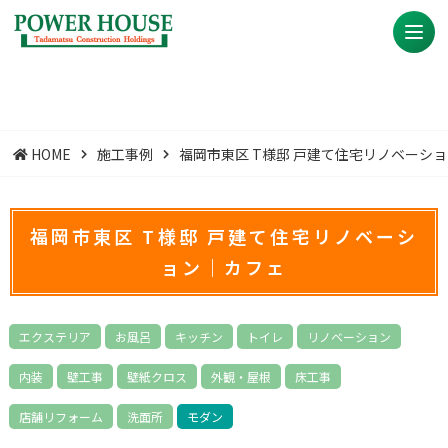
HOME
施工事例
福岡市東区 T様邸 戸建て住宅リノベーシ
福岡市東区 T様邸 戸建て住宅リノベーシ
ョン｜カフェ
エクステリア
お風呂
キッチン
トイレ
リノベーション
内装
壁工事
壁紙クロス
外観・屋根
床工事
店舗リフォーム
洗面所
モダン