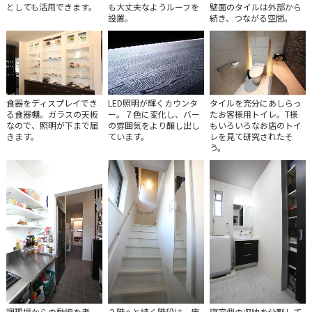
としても活用できます。
も大丈夫なようルーフを
壁面のタイルは外部から
設置。
続き、つながる空間。
食器をディスプレイでき
タイルを充分にあしらっ
LED照明が輝くカウンタ
る食器棚。ガラスの天板
たお客様用トイレ。T様
ー。７色に変化し、バー
なので、照明が下まで届
もいろいろなお店のトイ
の雰囲気をより醸し出し
きます。
レを見て研究されたそ
ています。
う。
調理場からの動線を考
２階へと続く階段は、床
寝室側の収納を分割して