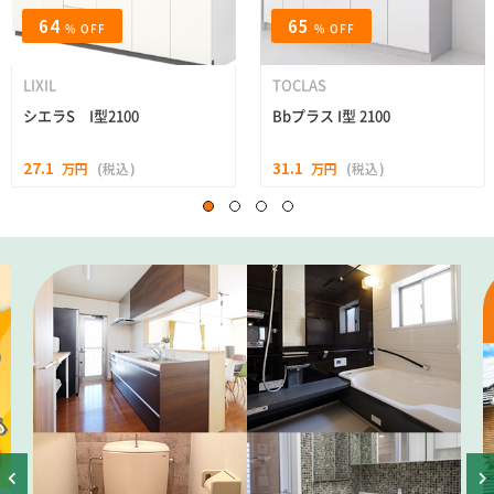
64
65
% OFF
% OFF
LIXIL
TOCLAS
シエラS I型2100
Bbプラス I型 2100
27.1
31.1
万円
(税込)
万円
(税込)