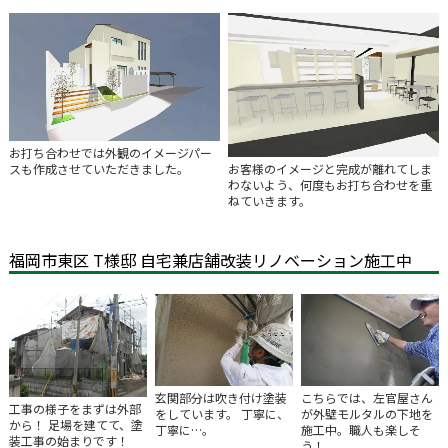
お打ち合わせでは外観のイメージパー
お客様のイメージと完成が離れてしま
スも作成させていただきました。
わないよう、何度もお打ち合わせを重
ねていきます。
福岡市東区 T様邸 自宅兼店舗改装リノベーション施工中
玄関部分は吹き付け塗装
こちらでは、左官屋さん
工事の様子をまずは外部
をしています。 丁寧に、
が外壁モルタルの下地を
から！ 足場を建てて、塗
丁寧に…。
施工中。職人も楽しそ
装工事の始まりです！
う！