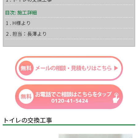
目次: 施工詳細
1 . H様より
2 . 担当：長澤より
トイレの交換工事