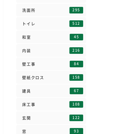
295
洗面所
512
トイレ
45
和室
216
内装
84
壁工事
158
壁紙クロス
67
建具
108
床工事
122
玄関
93
窓