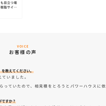
最も目立つ場
「樹脂サイデ
」を。一瞬で
。
久の「無機塗
えつつ、窓の
を確保。
VOICE
お客様の声
）を教えてください。
えていました。
らっていたので、相見積をとろうとパワーハウスに依
がですか？