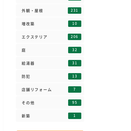
231
外観・屋根
10
増改築
206
エクステリア
32
庭
31
給湯器
13
防犯
7
店舗リフォーム
95
その他
1
新築