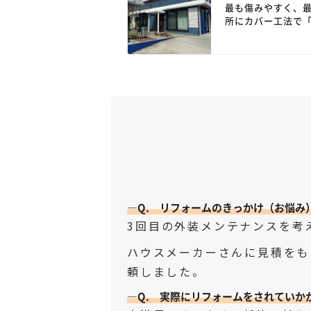
最も傷みやすく、
所にカバー工法で
ィング（ブルー）
輸入住宅風へ変貌
他3面は、 20年耐
料」でコストを抑
断熱改修への予算
—Q. リフォームのきっかけ（お悩み
3
回目の外装メンテナンスを考
ハウスメーカーさんに見積をも
頼しました。
—Q. 実際にリフォームをされていか