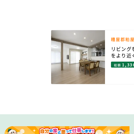
糟屋郡粕
明と資料で安心
リビング
をより近
1,33
総額