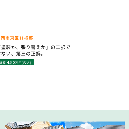
福岡市東区Ｈ様邸
「塗装か、張り替えか」の二択で
はない、第三の正解。
450
総額
万円(税込)