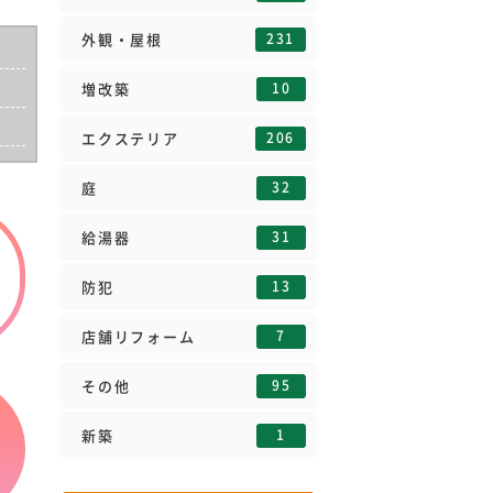
231
外観・屋根
10
増改築
206
エクステリア
32
庭
31
給湯器
13
防犯
7
店舗リフォーム
95
その他
1
新築