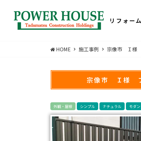
リフォー
HOME
施工事例
宗像市 Ｉ様
宗像市 Ｉ様 
外観・屋根
シンプル
ナチュラル
モダン