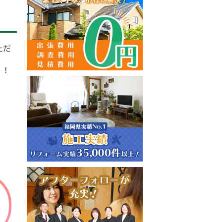
ただ
！！