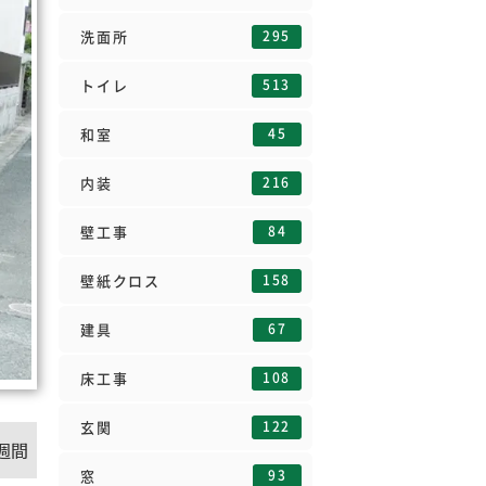
295
洗面所
513
トイレ
45
和室
216
内装
84
壁工事
158
壁紙クロス
67
建具
108
床工事
122
玄関
週間
93
窓