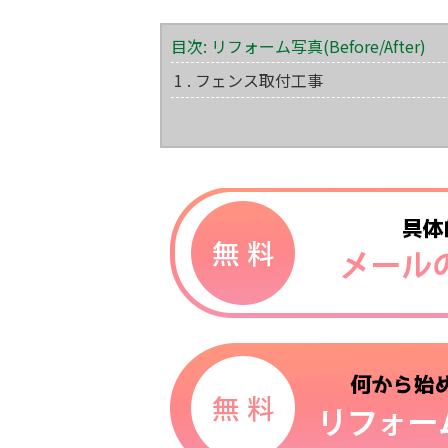
目次: リフォーム写真(Before/After)
1 . フェンス取付工事