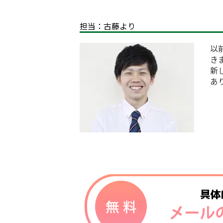
担当：古藤より
以
き
新
あ