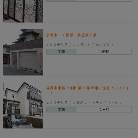
宗像市 Ｙ様邸 塀塗装工事
エクステリア
エレガント
シンプル
ナチュラル
工期
10日間
福岡市東区 Y様邸 築20年戸建て住宅フルリフォ
ーム
エクステリア
お風呂
キッチン
トイレ
内装
壁紙クロス
外観・屋根
床工事
工期
２ヶ月
洗面所
エレガント
クラシック
シンプル
モダン