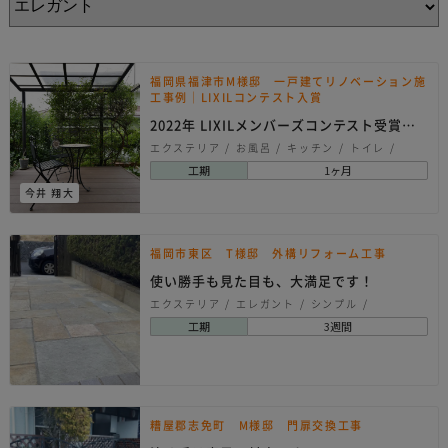
福岡県福津市M様邸 一戸建てリノベーション施
工事例｜LIXILコンテスト入賞
2022年 LIXILメンバーズコンテスト受賞作
品
エクステリア
お風呂
キッチン
トイレ
リノベーション
洗面所
玄関
エレガント
工期
1ヶ月
シンプル
ナチュラル
モダン
今井 翔大
福岡市東区 T様邸 外構リフォーム工事
使い勝手も見た目も、大満足です！
エクステリア
エレガント
シンプル
ナチュラル
工期
3週間
糟屋郡志免町 M様邸 門扉交換工事