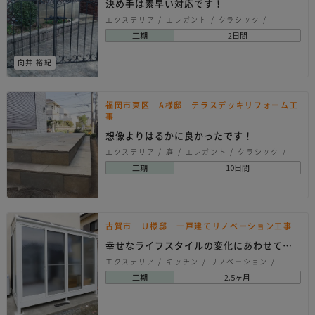
決め手は素早い対応です！
エクステリア
エレガント
クラシック
ヨーロピアン
工期
2日間
向井 裕紀
福岡市東区 A様邸 テラスデッキリフォーム工
事
想像よりはるかに良かったです！
エクステリア
庭
エレガント
クラシック
ヨーロピアン
リゾート
工期
10日間
古賀市 Ｕ様邸 一戸建てリノベーション工事
幸せなライフスタイルの変化にあわせてリ
ノベーション！
エクステリア
キッチン
リノベーション
内装
壁紙クロス
外観・屋根
エレガント
工期
2.5ヶ月
シンプル
ナチュラル