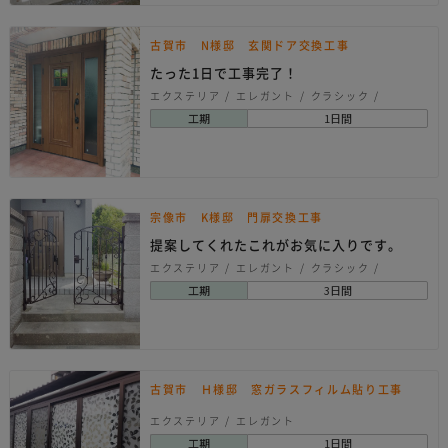
古賀市 N様邸 玄関ドア交換工事
たった1日で工事完了！
エクステリア
エレガント
クラシック
ナチュラル
ヨーロピアン
北欧系
工期
1日間
宗像市 K様邸 門扉交換工事
提案してくれたこれがお気に入りです。
エクステリア
エレガント
クラシック
ヨーロピアン
レトロ
工期
3日間
古賀市 Ｈ様邸 窓ガラスフィルム貼り工事
エクステリア
エレガント
工期
1日間