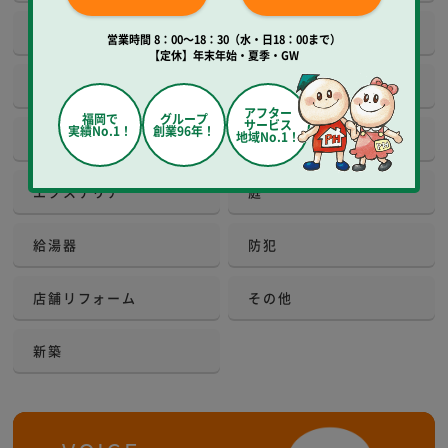
建具
床工事
営業時間 8：00～18：30（水・日18：00まで）
【定休】年末年始・夏季・GW
玄関
窓
アフター
福岡で
グループ
サービス
実績No.1！
創業96年！
地域No.1！
外観・屋根
増改築
エクステリア
庭
給湯器
防犯
店舗リフォーム
その他
新築