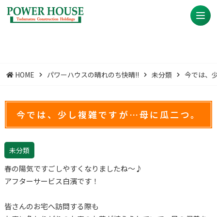
HOME
パワーハウスの晴れのち快晴!!
未分類
今では、
今では、少し複雑ですが…母に瓜二つ。
未分類
春の陽気ですごしやすくなりましたね〜♪
アフターサービス白濱です！
皆さんのお宅へ訪問する際も