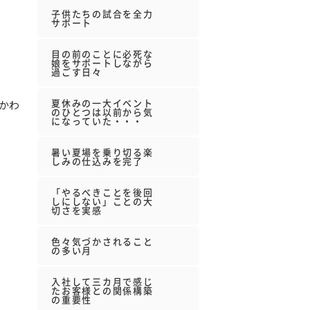
子供たちの試合を全力
サポート
目の前のことに必死な
娘をサポートしながら
過ごす日々
夏休みの一大イベント
かわ
のひとつは以前から気
になっていた・・・
暑い夏場を乗り切る楽
しみの仕込みを完了
「やるべきことを後回
しにしない」ことの大
切さを実感
色々気づかされること
の多い月
入社して三カ月で感じ
たお客様との関係構築
の重要性