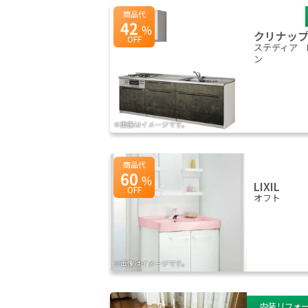
商品代
42
%
クリナッ
OFF
ステディア 
ン
※画像はイメージです。
商品代
60
%
LIXIL
OFF
オフト
※画像はイメージです。
内装リフォ