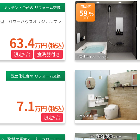
商品代
キッチン・台所の リフォーム交換
59
%
プ
OFF
I型 パワーハウスオリジナルプラ
63.4
万円 (税込)
限定5台
食洗器付き
※画像はイメージです。
洗面化粧台の リフォーム交換
7.1
万円 (税込)
※画像はイメージです。
限定5台
ーム（壁紙の張替え、床・フローリン