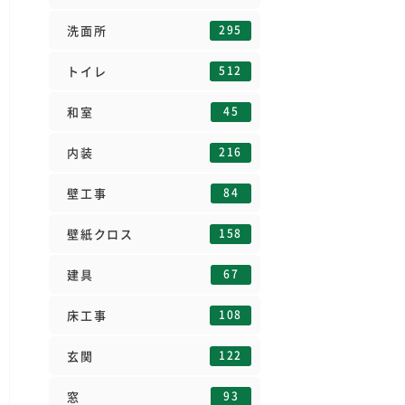
295
洗面所
512
トイレ
45
和室
216
内装
84
壁工事
158
壁紙クロス
67
建具
108
床工事
122
玄関
93
窓