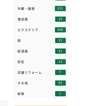
231
外観・屋根
10
増改築
206
エクステリア
32
庭
31
給湯器
13
防犯
7
店舗リフォーム
95
その他
1
新築