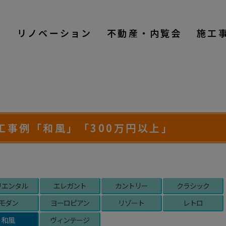
ム
リノベーション
不動産・内覧会
施工
工事例「和風」「300万円以上」
リエンタル
エレガント
カントリー
クラシック
モダン
ヨーロピアン
リゾート
レトロ
和風
ヴィンテージ