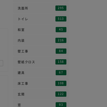
295
洗面所
513
トイレ
45
和室
！
216
内装
84
壁工事
158
壁紙クロス
67
建具
）
108
床工事
122
玄関
93
窓