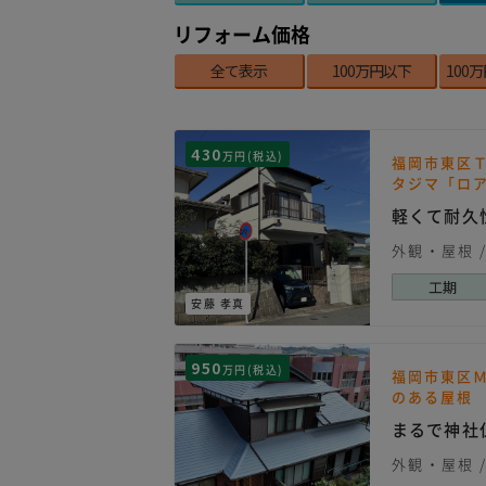
リフォーム価格
全て表示
100万円以下
100
430
万円(税込)
福岡市東区
タジマ「ロ
軽くて耐久
外観・屋根
工期
安藤 孝真
950
万円(税込)
福岡市東区
のある屋根
まるで神社
外観・屋根