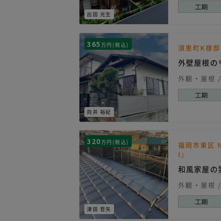
工期
出田 光生
365
万円(税込)
須恵町K様
外壁屋根の
外観・屋根
工期
向井 裕紀
320
万円(税込)
福岡市東区 
I』
和風家屋の
外観・屋根
工期
津田 哲矢