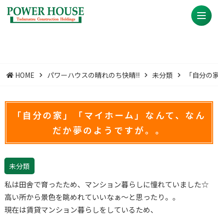
HOME
パワーハウスの晴れのち快晴!!
未分類
「自分の
「自分の家」「マイホーム」なんて、なん
だか夢のようですが。。
未分類
私は田舎で育ったため、マンション暮らしに憧れていました☆
高い所から景色を眺めれていいなぁ～と思ったり。。
現在は賃貸マンション暮らしをしているため、