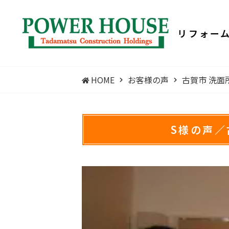
リフォー
HOME
お客様の声
古賀市 洗面
S様の声／