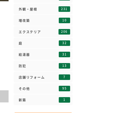
231
外観・屋根
10
増改築
206
エクステリア
32
庭
31
給湯器
13
防犯
7
店舗リフォーム
95
その他
1
新築