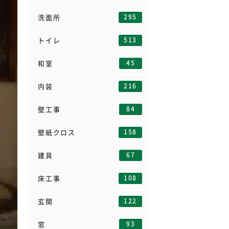
295
洗面所
513
トイレ
45
和室
216
内装
84
壁工事
158
壁紙クロス
67
建具
108
床工事
122
玄関
93
窓