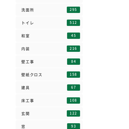
295
洗面所
512
トイレ
45
和室
216
内装
84
壁工事
158
壁紙クロス
67
建具
108
床工事
122
玄関
93
窓