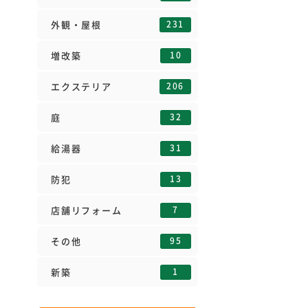
231
外観・屋根
10
増改築
206
エクステリア
32
庭
31
給湯器
13
防犯
7
店舗リフォーム
95
その他
1
新築