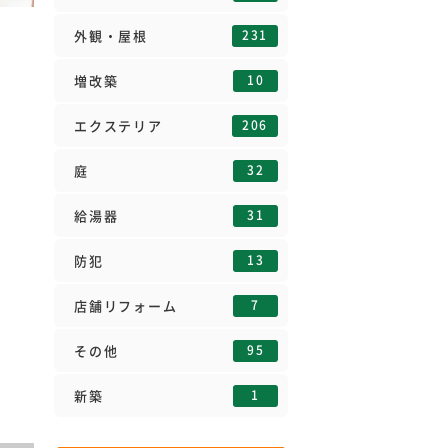
231
外観・屋根
10
増改築
206
エクステリア
32
庭
31
給湯器
13
防犯
7
店舗リフォーム
95
その他
1
新築