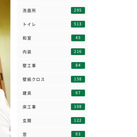
295
洗面所
513
トイレ
45
和室
216
内装
84
壁工事
158
壁紙クロス
67
建具
108
床工事
122
玄関
93
窓