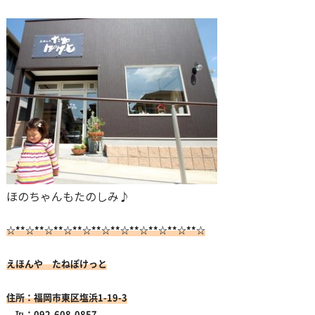
ほのちゃんもたのしみ♪
☆**☆**☆**☆**☆**☆**☆**☆**☆**☆**☆
えほんや たねぽけっと
住所：福岡市東区塩浜1-19-3
℡：092-608-0857