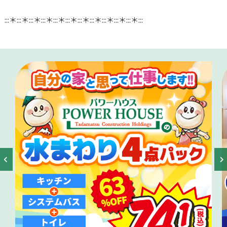
:::＊:::＊:::＊:::＊:::＊:::＊:::＊:::＊:::＊:::＊:::＊:::