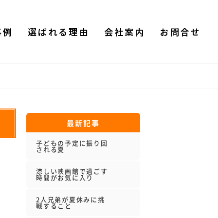
事例
選ばれる理由
会社案内
お問合せ
最新記事
子どもの予定に振り回
される夏
涼しい映画館で過ごす
時間がお気に入り
2人兄弟が夏休みに挑
戦すること