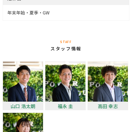
年末年始・夏季・GW
STAFF
スタッフ情報
山口 浩太朗
福永 圭
高田 幸志